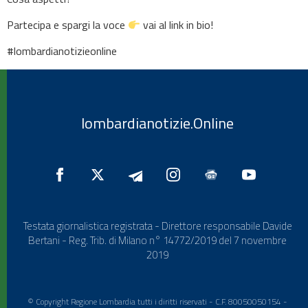
Partecipa e spargi la voce
vai al link in bio!
#lombardianotizieonline
lombardianotizie.Online
Testata giornalistica registrata - Direttore responsabile Davide
Bertani - Reg. Trib. di Milano n° 14772/2019 del 7 novembre
2019
© Copyright Regione Lombardia tutti i diritti riservati - C.F. 80050050154 -