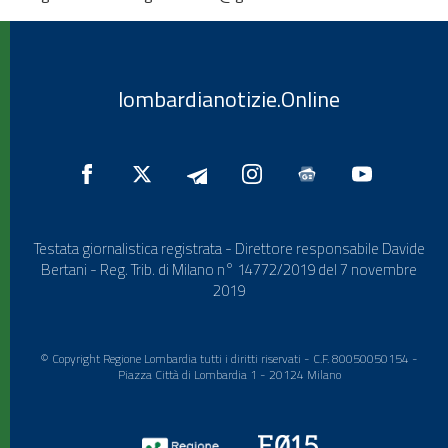
lombardianotizie.Online
Testata giornalistica registrata - Direttore responsabile Davide
Bertani - Reg. Trib. di Milano n° 14772/2019 del 7 novembre
2019
© Copyright Regione Lombardia tutti i diritti riservati - C.F. 80050050154 -
Piazza Città di Lombardia 1 - 20124 Milano