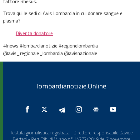
fattore Rhesus.
Trova qui le sedi di Avis Lombardia in cui donare sangue e
plasma?
Diventa donatore
#lnews #lombardianotizie #regionelombardia
@avis_regionale_lombardia @avisnazionale
lombardianotizie.Online
Testata giornalistica registrata - Direttore responsabile Davide
Bertani - Reg. Trib. di Milano n° 14772/2019 del 7 novembre