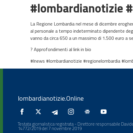
#lombardianotizie 
La Regione Lombardia nel mese di dicembre erogherà o
al personale a tempo indeterminato dipendente degli 
vanno da circa 650 a un massimo di 1.500 euro a se
? Approfondimenti al link in bio
#lnews #lombardianotizie #regionelombardia #lomb
lombardianotizie.Online
Testata giornalistica registrata - Direttore responsabile Davide
14772/2019 del 7 novembre 2019