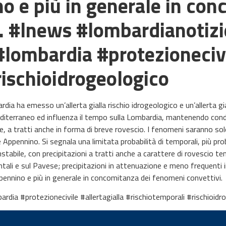
o e più in generale in con
. #lnews #lombardianotizi
lombardia #protezionecivil
rischioidrogeologico
dia ha emesso un’allerta gialla rischio idrogeologico e un’allerta gia
diterraneo ed influenza il tempo sulla Lombardia, mantenendo condiz
e, a tratti anche in forma di breve rovescio. I fenomeni saranno solo
Appennino. Si segnala una limitata probabilità di temporali, più proba
tabile, con precipitazioni a tratti anche a carattere di rovescio t
entali e sul Pavese; precipitazioni in attenuazione e meno frequenti 
pennino e più in generale in concomitanza dei fenomeni convettivi.
dia #protezionecivile #allertagialla #rischiotemporali #rischioidr