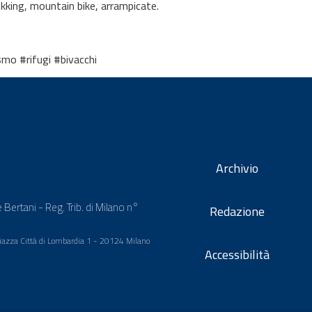
ekking, mountain bike, arrampicate.
mo #rifugi #bivacchi
Archivio
 Bertani - Reg. Trib. di Milano n°
Redazione
 Piazza Città di Lombardia 1 - 20124 Milano
Accessibilità