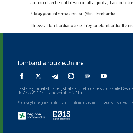
amano divertirsi al fresco in alta quota, facendo tr
? Maggiori informazioni su @in_lombardia
#lnews #lombardianotizie #regionelombardia #turis
lombardianotizie.Online
Testata giornalistica registrata - Direttore responsabile Davide
14772/2019 del 7 novembre 2019
© Copyright Regione Lombardia tutti i diritti riservati - C.F. 80050050154 -