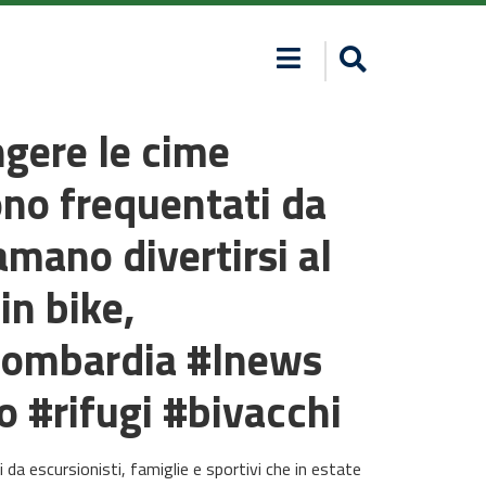
ngere le cime
sono frequentati da
amano divertirsi al
in bike,
_lombardia #lnews
 #rifugi #bivacchi
i da escursionisti, famiglie e sportivi che in estate