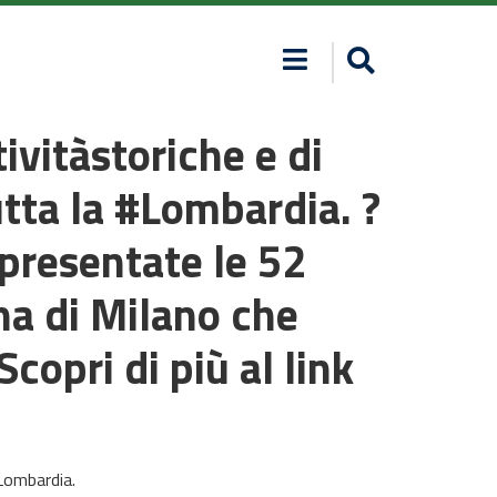
ivitàstoriche e di
utta la #Lombardia. ?
presentate le 52
na di Milano che
opri di più al link
#Lombardia.