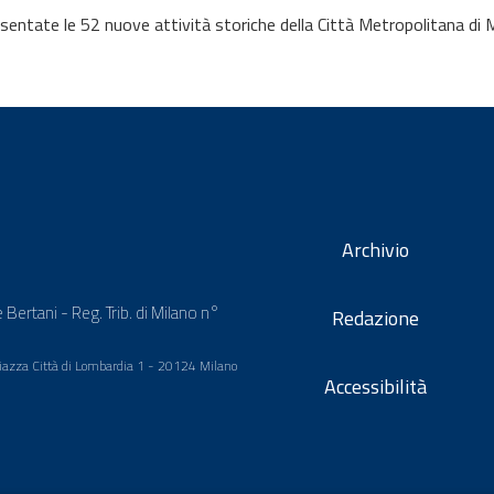
ntate le 52 nuove attività storiche della Città Metropolitana di 
Archivio
 Bertani - Reg. Trib. di Milano n°
Redazione
 Piazza Città di Lombardia 1 - 20124 Milano
Accessibilità