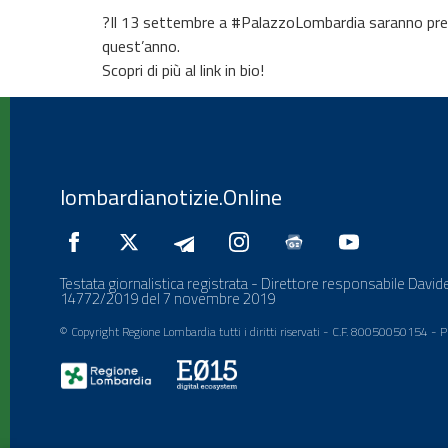
?Il 13 settembre a #PalazzoLombardia saranno prese
quest’anno.
Scopri di più al link in bio!
lombardianotizie.Online
Testata giornalistica registrata - Direttore responsabile Davide
14772/2019 del 7 novembre 2019
© Copyright Regione Lombardia tutti i diritti riservati - C.F. 80050050154 -