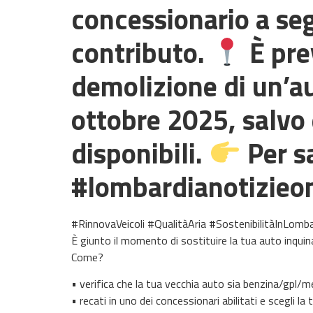
concessionario a seg
contributo.
È pre
demolizione di un’a
ottobre 2025, salvo 
disponibili.
Per sa
#lombardianotizieo
#RinnovaVeicoli #QualitàAria #SostenibilitàInLomba
È giunto il momento di sostituire la tua auto inqui
Come?
• verifica che la tua vecchia auto sia benzina/gpl/m
• recati in uno dei concessionari abilitati e scegli l