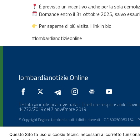
È previsto un incentivo anche per la sola demoliz
Domande entro il 31 ottobre 2025, salvo esaurime
Per saperne di più visita il link in bio
#lombardianotizieonline
lombardianotizie.Online
Testata giornalistica registrata - Direttore responsabile Davide
14772/2019 del 7 novembre 2019
© Copyright Regione Lombardia tutti i diritti riservati - C.F. 80050050154 -
Questo Sito fa uso di cookie tecnici necessari al corretto funziona