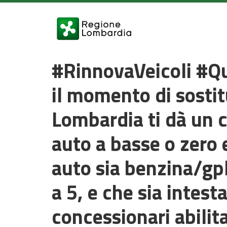
#RinnovaVeicoli #Qu
il momento di sostit
Lombardia ti dà un c
auto a basse o zero 
auto sia benzina/gp
a 5, e che sia intest
concessionari abilita