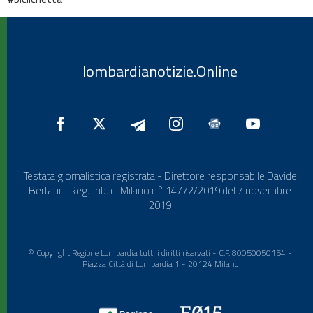
lombardianotizie.Online
Testata giornalistica registrata - Direttore responsabile Davide
Bertani - Reg. Trib. di Milano n° 14772/2019 del 7 novembre
2019
© Copyright Regione Lombardia tutti i diritti riservati - C.F. 80050050154 -
Piazza Città di Lombardia 1 - 20124 Milano