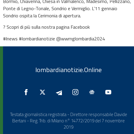
Bormio, Chiavenna, Chiesa in Valmalenco, Madesimo, Pellizzano,
Ponte di Legno-Tonale, Sondrio e Vermiglio. L’11 gennaio
Sondrio ospita la Cerimonia di apertura.
? Scopri di più sulla nostra pagina Facebook
#lnews #lombardianotizie @wwmglombardia2024
lombardianotizie.Online
Testata giornalistica registrata - Direttore responsabile Davide
Bertani - Reg. Trib. di Milano n° 14772/2019 del 7 novembre
2019