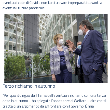
eventuali code di Covid o non farci trovare impreparati davanti a
eventuali future pandemie”.
Terzo richiamo in autunno
“Per quanto riguarda il tema dell’eventuale richiamo con una terza
dose in autunno – ha spiegato l’assessore al Welfare – dico che si
tratta di un argomento da affrontare con il Governo. È mia