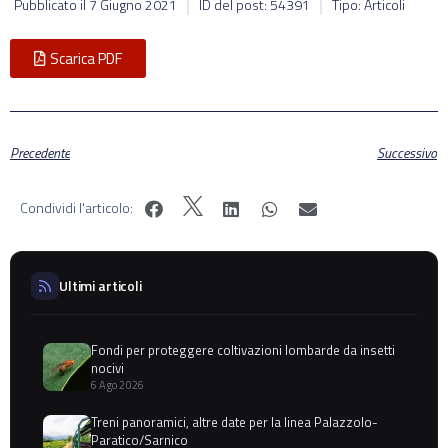
Pubblicato il
7 Giugno 2021
ID del post: 54391
Tipo: Articoli
Scarica PDF
Precedente
Successivo
Condividi l'articolo:
Ultimi articoli
Fondi per proteggere coltivazioni lombarde da insetti
nocivi
6 Ago 2026
Treni panoramici, altre date per la linea Palazzolo-
Paratico/Sarnico