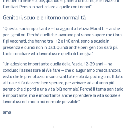
frequenza nelle scuole, quando si parlerà di ritorno, e le relazioni
familiari. Penso in particolare a quelle con i nonni”.
Genitori, scuole e ritorno normalità
“Questo sarà importante – ha aggiunto Letizia Moratti – anche
per i genitori. Perché quelli che lavorano potranno sapere che i loro
figli vaccinati, che hanno tra i 12 e i 18 anni, sono a scuola in
presenza e quindi non in Dad. Quindi anche per i genitori sarà più
facile conciliare vita lavorativa e quella di famiglia”.
“Un’adesione importante quella della fascia 12-29 anni – ha
concluso l’assessore al Welfare – che ci auguriamo cresca ancora
visto che le prenotazioni sono scattate solo da pochi giorni. Il dato
attuale ci fa davvero ben sperare, per arrivare ad autunno più
sereno che ci porti a una vita ‘più normale’. Perché il tema sanitario
è importante, ma è importante anche riprendere la vita sociale e
lavorativa nel modo più normale possibile”.
ama