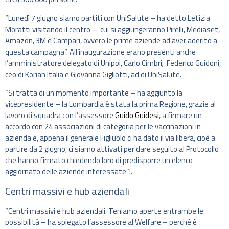
“Lunedì 7 giugno siamo partiti con UniSalute – ha detto Letizia
Moratti visitando il centro – cui si aggiungeranno Pirelli, Mediaset,
Amazon, 3M e Campari, ovvero le prime aziende ad aver aderito a
questa campagna”. All’inaugurazione erano presenti anche
l’amministratore delegato di Unipol, Carlo Cimbri; Federico Guidoni,
ceo di Korian Italia e Giovanna Gigliotti, ad di UniSalute.
“Si tratta di un momento importante – ha aggiunto la
vicepresidente – la Lombardia è stata la prima Regione, grazie al
lavoro di squadra con l’assessore
Guido Guidesi
, a firmare un
accordo con 24 associazioni di categoria per le vaccinazioni in
azienda e, appena il generale Figliuolo ci ha dato il via libera, cioè a
partire da 2 giugno, ci siamo attivati per dare seguito al Protocollo
che hanno firmato chiedendo loro di predisporre un elenco
aggiornato delle aziende interessate”!.
Centri massivi e hub aziendali
“Centri massivi e hub aziendali. Teniamo aperte entrambe le
possibilità – ha spiegato l’assessore al Welfare – perché è