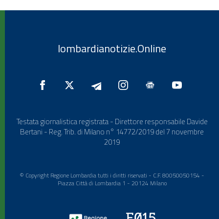
lombardianotizie.Online
Testata giornalistica registrata - Direttore responsabile Davide
Bertani - Reg. Trib. di Milano n° 14772/2019 del 7 novembre
2019
© Copyright Regione Lombardia tutti i diritti riservati - C.F. 80050050154 -
Piazza Città di Lombardia 1 - 20124 Milano