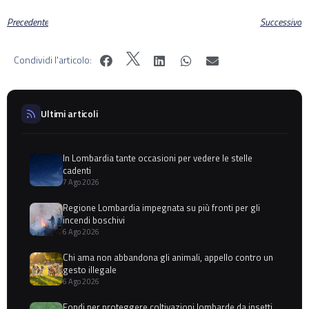
Precedente
Successivo
Condividi l'articolo:
Ultimi articoli
In Lombardia tante occasioni per vedere le stelle
cadenti
7 Ago 2026
Regione Lombardia impegnata su più fronti per gli
incendi boschivi
6 Ago 2026
Chi ama non abbandona gli animali, appello contro un
gesto illegale
6 Ago 2026
Fondi per proteggere coltivazioni lombarde da insetti