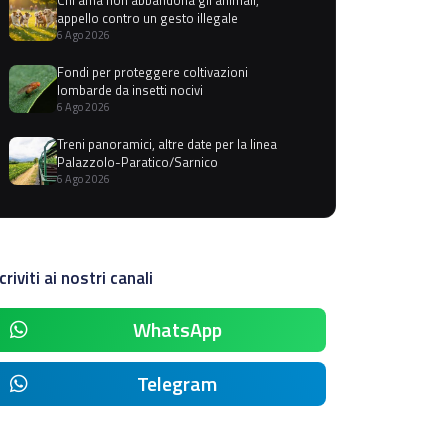
appello contro un gesto illegale
6 Ago 2026
Fondi per proteggere coltivazioni
lombarde da insetti nocivi
6 Ago 2026
Treni panoramici, altre date per la linea
Palazzolo-Paratico/Sarnico
6 Ago 2026
criviti ai nostri canali
WhatsApp
Telegram