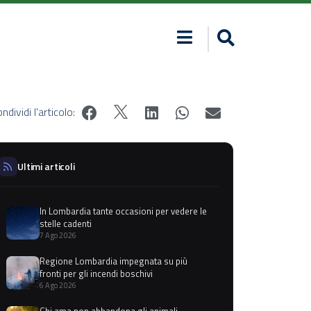
ndividi l'articolo:
Ultimi articoli
In Lombardia tante occasioni per vedere le
stelle cadenti
7 Ago 2026
Regione Lombardia impegnata su più
fronti per gli incendi boschivi
6 Ago 2026
Chi ama non abbandona gli animali,