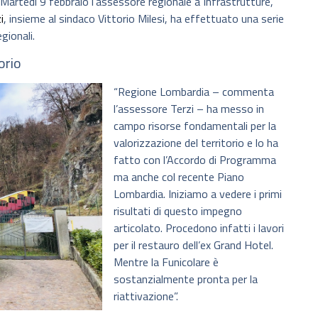
 Martedì 9 febbraio l’assessore regionale a Infrastrutture,
i
, insieme al sindaco Vittorio Milesi, ha effettuato una serie
gionali.
orio
“Regione Lombardia – commenta
l’assessore Terzi – ha messo in
campo risorse fondamentali per la
valorizzazione del territorio e lo ha
fatto con l’Accordo di Programma
ma anche col recente Piano
Lombardia. Iniziamo a vedere i primi
risultati di questo impegno
articolato. Procedono infatti i lavori
per il restauro dell’ex Grand Hotel.
Mentre la Funicolare è
sostanzialmente pronta per la
riattivazione”.