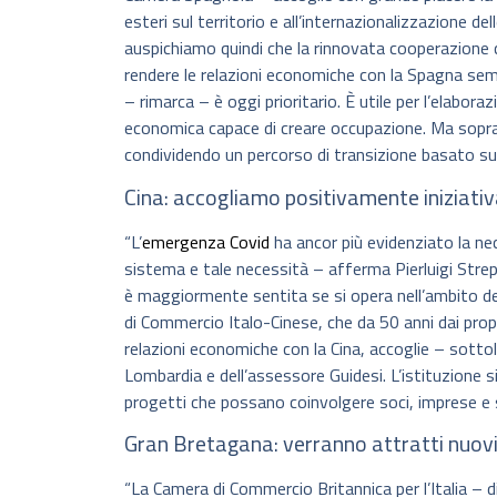
esteri sul territorio e all’internazionalizzazione 
auspichiamo quindi che la rinnovata cooperazione
rendere le relazioni economiche con la Spagna sempre
– rimarca – è oggi prioritario. È utile per l’elabora
economica capace di creare occupazione. Ma sopra
condividendo un percorso di transizione basato su 
Cina: accogliamo positivamente iniziativa
“L’
emergenza Covid
ha ancor più evidenziato la nece
sistema e tale necessità – afferma Pierluigi Stre
è maggiormente sentita se si opera nell’ambito del
di Commercio Italo-Cinese, che da 50 anni dai propri
relazioni economiche con la Cina, accoglie – sotto
Lombardia e dell’assessore Guidesi. L’istituzione si
progetti che possano coinvolgere soci, imprese e s
Gran Bretagana: verranno attratti nuovi
“La Camera di Commercio Britannica per l’Italia – 