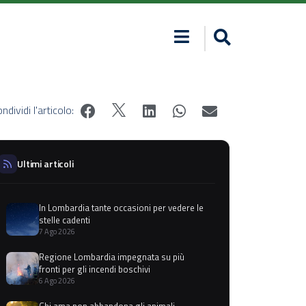
ndividi l'articolo:
Ultimi articoli
In Lombardia tante occasioni per vedere le
stelle cadenti
7 Ago 2026
Regione Lombardia impegnata su più
fronti per gli incendi boschivi
6 Ago 2026
Chi ama non abbandona gli animali,