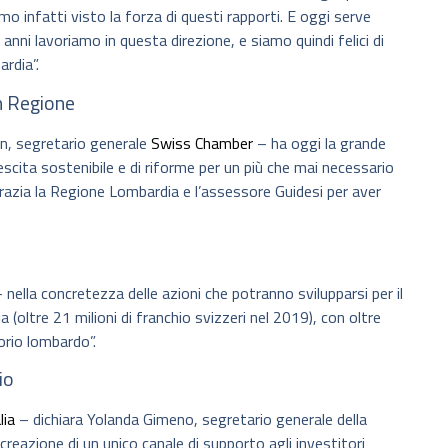
o infatti visto la forza di questi rapporti. E oggi serve
 anni lavoriamo in questa direzione, e siamo quindi felici di
rdia”.
in Regione
n, segretario generale
Swiss Chamber
– ha oggi la grande
escita sostenibile e di riforme per un più che mai necessario
zia la Regione Lombardia e l’assessore Guidesi per aver
lla concretezza delle azioni che potranno svilupparsi per il
a (oltre 21 milioni di franchio svizzeri nel 2019), con oltre
orio lombardo”.
io
lia
– dichiara Yolanda Gimeno, segretario generale della
reazione di un unico canale di supporto agli investitori