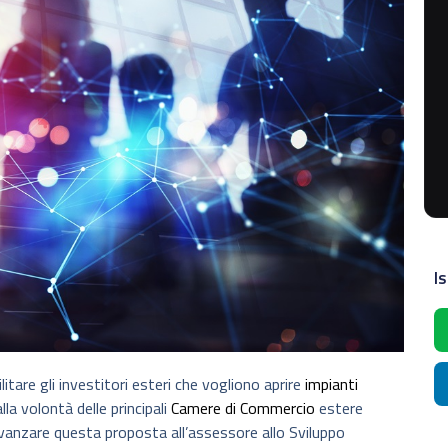
Is
itare gli investitori esteri che vogliono aprire
impianti
lla volontà delle principali
Camere di Commercio
estere
 avanzare questa proposta all’assessore allo Sviluppo