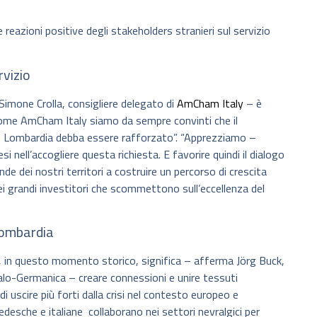
reazioni positive degli stakeholders stranieri sul servizio
rvizio
 Simone Crolla, consigliere delegato di
AmCham Italy
– è
 Come AmCham Italy siamo da sempre convinti che il
one Lombardia debba essere rafforzato”. “Apprezziamo –
i nell’accogliere questa richiesta. E favorire quindi il dialogo
de dei nostri territori a costruire un percorso di crescita
ei grandi investitori che scommettono sull’eccellenza del
Lombardia
bio, in questo momento storico, significa – afferma Jörg Buck,
alo-Germanica – creare connessioni e unire tessuti
di uscire più forti dalla crisi nel contesto europeo e
desche e italiane collaborano nei settori nevralgici per