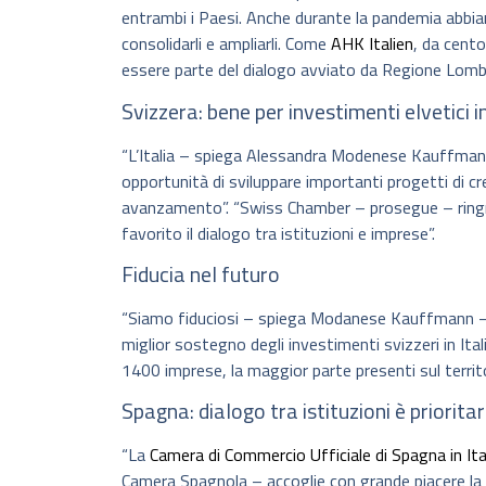
entrambi i Paesi. Anche durante la pandemia abbiam
consolidarli e ampliarli. Come
AHK Italien
, da cento
essere parte del dialogo avviato da Regione Lomba
Svizzera: bene per investimenti elvetici 
“L’Italia – spiega Alessandra Modenese Kauffman
opportunità di sviluppare importanti progetti di cr
avanzamento”. “Swiss Chamber – prosegue – ringra
favorito il dialogo tra istituzioni e imprese”.
Fiducia nel futuro
“Siamo fiduciosi – spiega Modanese Kauffmann – ne
miglior sostegno degli investimenti svizzeri in Itali
1400 imprese, la maggior parte presenti sul territ
Spagna: dialogo tra istituzioni è prioritar
“La
Camera di Commercio Ufficiale di Spagna in Ita
Camera Spagnola – accoglie con grande piacere la c