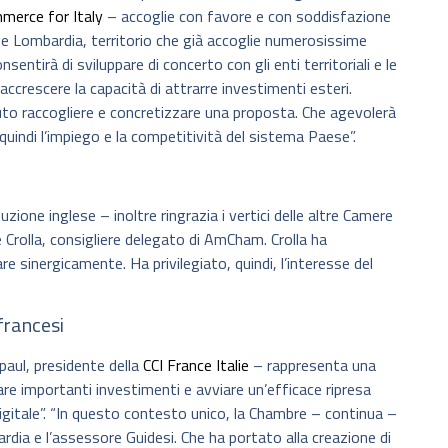
merce for Italy
– accoglie con favore e con soddisfazione
ne Lombardia, territorio che già accoglie numerosissime
ntirà di sviluppare di concerto con gli enti territoriali e le
ccrescere la capacità di attrarre investimenti esteri.
uto raccogliere e concretizzare una proposta. Che agevolerà
quindi l’impiego e la competitività del sistema Paese”.
zione inglese – inoltre ringrazia i vertici delle altre Camere
 Crolla, consigliere delegato di AmCham. Crolla ha
re sinergicamente. Ha privilegiato, quindi, l’interesse del
francesi
paul, presidente della
CCI France Italie
– rappresenta una
zare importanti investimenti e avviare un’efficace ripresa
igitale”. “In questo contesto unico, la Chambre – continua –
dia e l’assessore Guidesi. Che ha portato alla creazione di