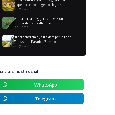
appello contro un gesto illegale
6 Ago 2026
Fondi per proteggere coltivazioni
lombarde da insetti nocivi
6 Ago 2026
Treni panoramici, altre date per la linea
Palazzolo-Paratico/Sarnico
6 Ago 2026
criviti ai nostri canali
WhatsApp
Telegram