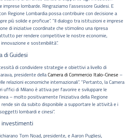
delle imprese lombarde. Ringraziamo l’assessore Guidesi. E
 con Regione Lombardia possa contribuire con decisione a
 più solide e proficue”. “Il dialogo tra istituzioni e imprese
zione di iniziative coordinate che stimolino una ripresa
ttutto per rendere competitive le nostre economie,
innovazione e sostenibilità”.
 di Guidesi
ssità di condividere strategie e obiettivi a livello di
parava, presidente della
Camera di Commercio Italo-Cinese
–
le relazioni economiche internazionali”. “Pertanto, la Camera
 uffici di Milano è attiva per favorire e sviluppare le
linea – molto positivamente l’iniziativa della Regione
 rende sin da subito disponibile a supportare le attività e i
oggetti lombardi e cinesi”.
 investimenti
dichiarano Tom Noad, presidente, e Aaron Pugliesi,