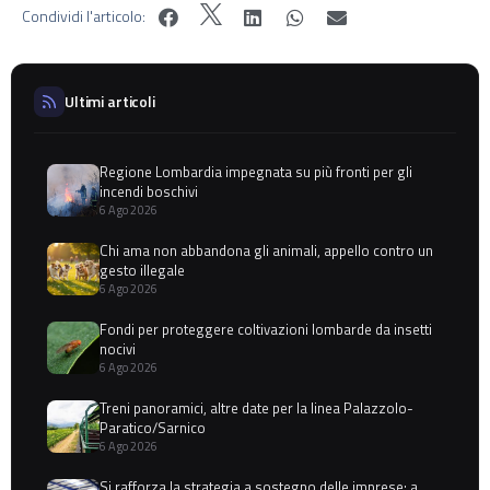
Condividi l'articolo:
Ultimi articoli
Regione Lombardia impegnata su più fronti per gli
incendi boschivi
6 Ago 2026
Chi ama non abbandona gli animali, appello contro un
gesto illegale
6 Ago 2026
Fondi per proteggere coltivazioni lombarde da insetti
nocivi
6 Ago 2026
Treni panoramici, altre date per la linea Palazzolo-
Paratico/Sarnico
6 Ago 2026
Si rafforza la strategia a sostegno delle imprese: a