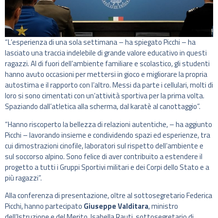
“L’esperienza di una sola settimana – ha spiegato Picchi – ha
lasciato una traccia indelebile di grande valore educativo in questi
ragazzi. Al di fuori dell’ambiente familiare e scolastico, gli studenti
hanno avuto occasioni per mettersi in gioco e migliorare la propria
autostima e il rapporto con l’altro. Messi da parte i cellulari, molti di
loro si sono cimentati con un’attività sportiva per la prima volta.
Spaziando dall’atletica alla scherma, dal karatè al canottaggio”.
“Hanno riscoperto la bellezza di relazioni autentiche, – ha aggiunto
Picchi – lavorando insieme e condividendo spazi ed esperienze, tra
cui dimostrazioni cinofile, laboratori sul rispetto dell’ambiente e
sul soccorso alpino. Sono felice di aver contribuito a estendere il
progetto a tutti i Gruppi Sportivi militari e dei Corpi dello Stato e a
più ragazzi”.
Alla conferenza di presentazione, oltre al sottosegretario Federica
Picchi, hanno partecipato
Giuseppe Valditara
, ministro
dell’Istruzione e del Merito, Isabella Rauti, sottosegretario di