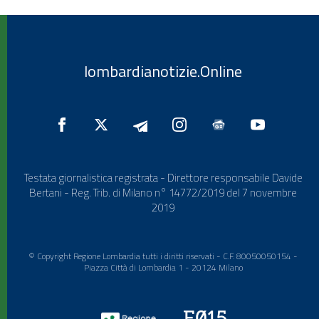
lombardianotizie.Online
Testata giornalistica registrata - Direttore responsabile Davide
Bertani - Reg. Trib. di Milano n° 14772/2019 del 7 novembre
2019
© Copyright Regione Lombardia tutti i diritti riservati - C.F. 80050050154 -
Piazza Città di Lombardia 1 - 20124 Milano