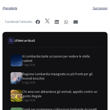
Precedente
Successivo
Condividi l'articolo:
Ultimi articoli
In Lombardia tante occasioni per vedere le stelle
cadenti
7 Ago 2026
Regione Lombardia impegnata su più fronti per gli
incendi boschivi
6 Ago 2026
Chi ama non abbandona gli animali, appello contro un
gesto illegale
6 Ago 2026
Fondi per proteggere coltivazioni lombarde da insetti