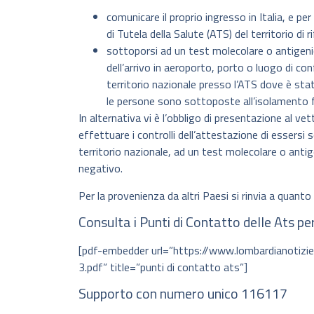
comunicare il proprio ingresso in Italia, e p
di Tutela della Salute (ATS) del territorio di 
sottoporsi ad un test molecolare o antigen
dell’arrivo in aeroporto, porto o luogo di con
territorio nazionale presso l’ATS dove è stato
le persone sono sottoposte all’isolamento fi
In alternativa vi è l’obbligo di presentazione al ve
effettuare i controlli dell’attestazione di essersi
territorio nazionale, ad un test molecolare o ant
negativo.
Per la provenienza da altri Paesi si rinvia a qua
Consulta i Punti di Contatto delle Ats pe
[pdf-embedder url=”https://www.lombardianotiz
3.pdf” title=”punti di contatto ats”]
Supporto con numero unico 116117