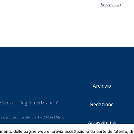
Successivo
Archivio
 Bertani - Reg. Trib. di Milano n°
Redazione
 Piazza Città di Lombardia 1 - 20124 Milano
Accessibilità
mento delle pagine web e, previa accettazione da parte dell’utente, di 