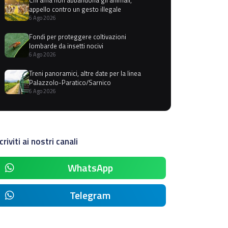
appello contro un gesto illegale
6 Ago 2026
Fondi per proteggere coltivazioni
lombarde da insetti nocivi
6 Ago 2026
Treni panoramici, altre date per la linea
Palazzolo-Paratico/Sarnico
6 Ago 2026
criviti ai nostri canali
WhatsApp
Telegram