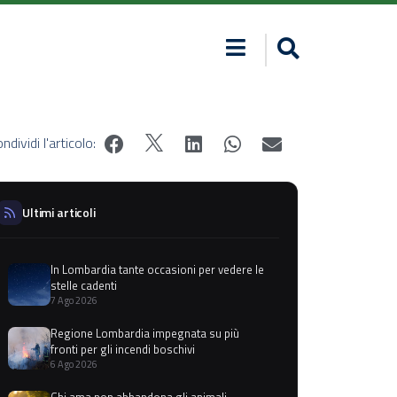
ndividi l'articolo:
Ultimi articoli
In Lombardia tante occasioni per vedere le
stelle cadenti
7 Ago 2026
Regione Lombardia impegnata su più
fronti per gli incendi boschivi
6 Ago 2026
Chi ama non abbandona gli animali,