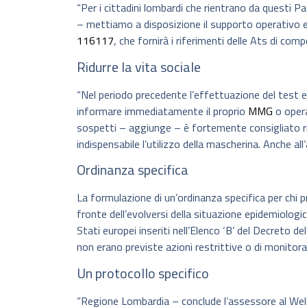
“Per i cittadini lombardi che rientrano da questi 
– mettiamo a disposizione il supporto operativo e
116117
, che fornirà i riferimenti delle Ats di com
Ridurre la vita sociale
“Nel periodo precedente l’effettuazione del test e 
informare immediatamente il proprio
MMG
o opera
sospetti – aggiunge – è fortemente consigliato ridu
indispensabile l’utilizzo della mascherina. Anche all
Ordinanza specifica
La formulazione di un’ordinanza specifica per chi p
fronte dell’evolversi della situazione epidemiologic
Stati europei inseriti nell’Elenco ‘B’ del Decreto d
non erano previste azioni restrittive o di monitor
Un protocollo specifico
“Regione Lombardia – conclude l’assessore al Welf