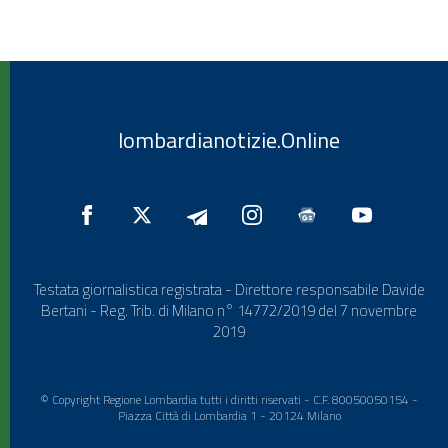
lombardianotizie.Online
Testata giornalistica registrata - Direttore responsabile Davide
Bertani - Reg. Trib. di Milano n° 14772/2019 del 7 novembre
2019
© Copyright Regione Lombardia tutti i diritti riservati - C.F. 80050050154 -
Piazza Città di Lombardia 1 - 20124 Milano