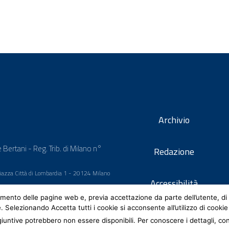
Archivio
 Bertani - Reg. Trib. di Milano n°
Redazione
 Piazza Città di Lombardia 1 - 20124 Milano
Accessibilità
mento delle pagine web e, previa accettazione da parte dell’utente, di 
e. Selezionando Accetta tutti i cookie si acconsente all’utilizzo di cookie
iuntive potrebbero non essere disponibili. Per conoscere i dettagli, co