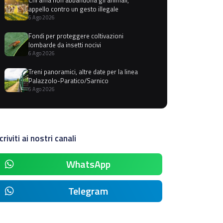
appello contro un gesto illegale
6 Ago 2026
Fondi per proteggere coltivazioni
lombarde da insetti nocivi
6 Ago 2026
Treni panoramici, altre date per la linea
Palazzolo-Paratico/Sarnico
6 Ago 2026
criviti ai nostri canali
WhatsApp
Telegram