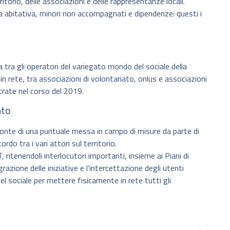
ritorio, delle associazioni e delle rappresentanze locali.
za abitativa, minori non accompagnati e dipendenze: questi i
 tra gli operatori del variegato mondo del sociale della
in rete, tra associazioni di volontariato, onlus e associazioni
trate nel corso del 2019.
nto
ronte di una puntuale messa in campo di misure da parte di
do tra i vari attori sul territorio.
itenendoli interlocutori importanti, insieme ai Piani di
zione delle iniziative e l’intercettazione degli utenti
 sociale per mettere fisicamente in rete tutti gli