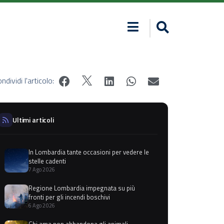
ndividi l'articolo:
Ultimi articoli
In Lombardia tante occasioni per vedere le
stelle cadenti
7 Ago 2026
Regione Lombardia impegnata su più
fronti per gli incendi boschivi
6 Ago 2026
Chi ama non abbandona gli animali,