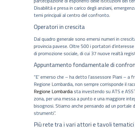
partecipazione di esponenti delle istituzioni del ter
Disabilità e presa in carico degli anziani, emergen
temi principali al centro del confronto.
Operatori in crescita
Dal quadro generale sono emersi numeri in crescita
provincia pavese. Oltre 500 i portatori d’interesse 
di promozione sociale, di cui 37 nuove realtà regis
Appuntamento fondamentale di confro
“E’ emerso che – ha detto l’assessore Piani – a f
Regione Lombardia, non sempre corrisponde il raccor
Regione Lombardia
sta investendo su ATS e ASST, r
zona, per una messa a punto e una maggiore integra
bisognosi. Stiamo anche pensando ad un portale del
strumenti”.
Più rete tra i vari attori e tavoli tematici