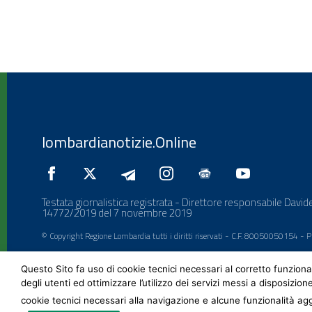
lombardianotizie.Online
Testata giornalistica registrata - Direttore responsabile Davide
14772/2019 del 7 novembre 2019
© Copyright Regione Lombardia tutti i diritti riservati - C.F. 80050050154 -
Questo Sito fa uso di cookie tecnici necessari al corretto funziona
degli utenti ed ottimizzare l’utilizzo dei servizi messi a disposizion
cookie tecnici necessari alla navigazione e alcune funzionalità agg