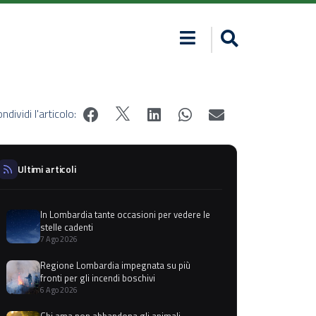
ndividi l'articolo:
Ultimi articoli
In Lombardia tante occasioni per vedere le
stelle cadenti
7 Ago 2026
Regione Lombardia impegnata su più
fronti per gli incendi boschivi
6 Ago 2026
Chi ama non abbandona gli animali,