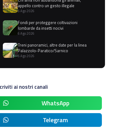
appello contro un gesto illegale
6 Ago 2026
Fondi per proteggere coltivazioni
lombarde da insetti nocivi
6 Ago 2026
Treni panoramici, altre date per la linea
Palazzolo-Paratico/Sarnico
6 Ago 2026
criviti ai nostri canali
WhatsApp
Telegram