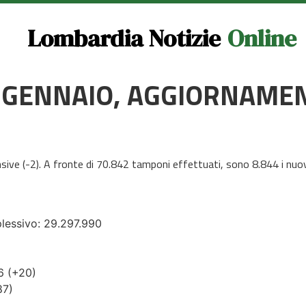
Lombardia Notizie
Online
24 GENNAIO, AGGIORNAME
ensive (-2). A fronte di 70.842 tamponi effettuati, sono 8.844 i nuovi
plessivo: 29.297.990
16 (+20)
87)