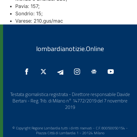
Pavia: 157;
Sondrio: 15;
Varese: 210.gus/mac
lombardianotizie.Online
Testata giornalistica registrata - Direttore responsabile Davide
Bertani - Reg. Trib. di Milano n° 14772/2019 del 7 novembre
2019
© Copyright Regione Lombardia tutti i diritti riservati - C.F. 80050050154 -
Piazza Città di Lombardia 1 - 20124 Milano