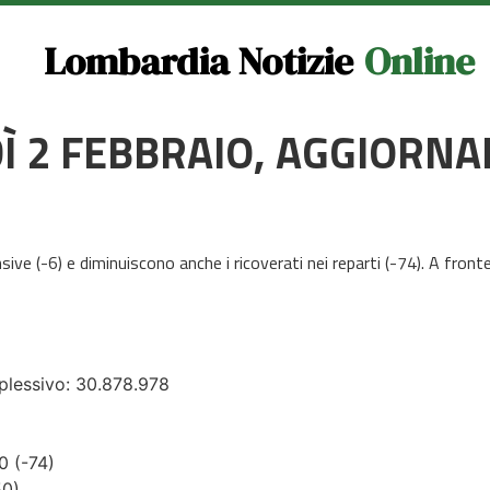
Lombardia Notizie
Online
DÌ 2 FEBBRAIO, AGGIORN
ensive (-6) e diminuiscono anche i ricoverati nei reparti (-74). A fr
mplessivo: 30.878.978
70 (-74)
50)