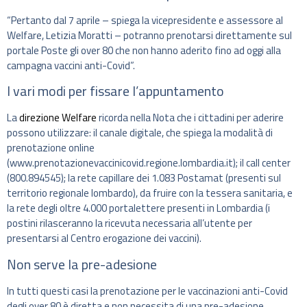
“Pertanto dal 7 aprile – spiega la vicepresidente e assessore al
Welfare, Letizia Moratti – potranno prenotarsi direttamente sul
portale Poste gli over 80 che non hanno aderito fino ad oggi alla
campagna vaccini anti-Covid”.
I vari modi per fissare l’appuntamento
La
direzione Welfare
ricorda nella Nota che i cittadini per aderire
possono utilizzare: il canale digitale, che spiega la modalità di
prenotazione online
(www.prenotazionevaccinicovid.regione.lombardia.it); il call center
(800.894545); la rete capillare dei 1.083 Postamat (presenti sul
territorio regionale lombardo), da fruire con la tessera sanitaria, e
la rete degli oltre 4.000 portalettere presenti in Lombardia (i
postini rilasceranno la ricevuta necessaria all’utente per
presentarsi al Centro erogazione dei vaccini).
Non serve la pre-adesione
In tutti questi casi la prenotazione per le vaccinazioni anti-Covid
degli over 80 è diretta e non necessita di una pre-adesione.