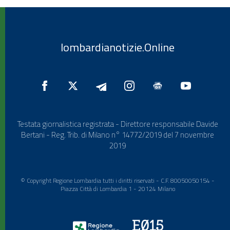
lombardianotizie.Online
Testata giornalistica registrata - Direttore responsabile Davide
Bertani - Reg. Trib. di Milano n° 14772/2019 del 7 novembre
2019
© Copyright Regione Lombardia tutti i diritti riservati - C.F. 80050050154 -
Piazza Città di Lombardia 1 - 20124 Milano