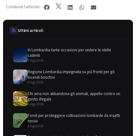
Condividi l'articolo:
Ultimi articoli
In Lombardia tante occasioni per vedere le stelle
cadenti
7 Ago 2026
Regione Lombardia impegnata su più fronti per gli
incendi boschivi
6 Ago 2026
Chi ama non abbandona gli animali, appello contro un
gesto illegale
6 Ago 2026
Fondi per proteggere coltivazioni lombarde da insetti
nocivi
6 Ago 2026