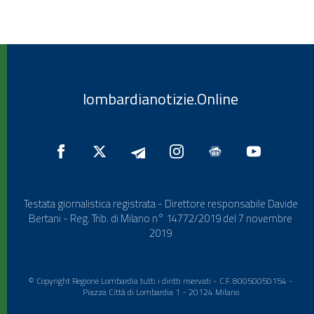
lombardianotizie.Online
Testata giornalistica registrata - Direttore responsabile Davide
Bertani - Reg. Trib. di Milano n° 14772/2019 del 7 novembre
2019
© Copyright Regione Lombardia tutti i diritti riservati - C.F. 80050050154 -
Piazza Città di Lombardia 1 - 20124 Milano