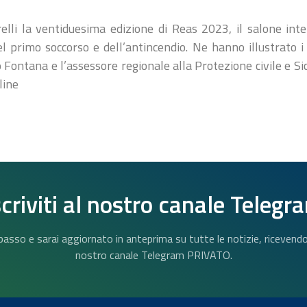
elli la ventiduesima edizione di Reas 2023, il salone int
el primo soccorso e dell’antincendio. Ne hanno illustrato i
 Fontana e l’assessore regionale alla Protezione civile e 
line
scriviti al nostro canale Telegr
n basso e sarai aggiornato in anteprima su tutte le notizie, riceven
nostro canale Telegram PRIVATO.