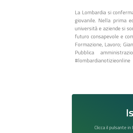
La Lombardia si conferma 
giovanile. Nella prima e
università e aziende si so
futuro consapevole e comp
Formazione, Lavoro; Gianl
Pubblica amministraz
#lombardianotizieonline
I
Clicca il pulsante i