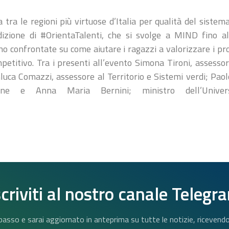
tra le regioni più virtuose d’Italia per qualità del siste
dizione di #OrientaTalenti, che si svolge a MIND fino al
no confrontate su come aiutare i ragazzi a valorizzare i pr
etitivo. Tra i presenti all’evento Simona Tironi, assessore
uca Comazzi, assessore al Territorio e Sistemi verdi; Paolo
ione e Anna Maria Bernini; ministro dell’Univers
scriviti al nostro canale Telegr
n basso e sarai aggiornato in anteprima su tutte le notizie, riceven