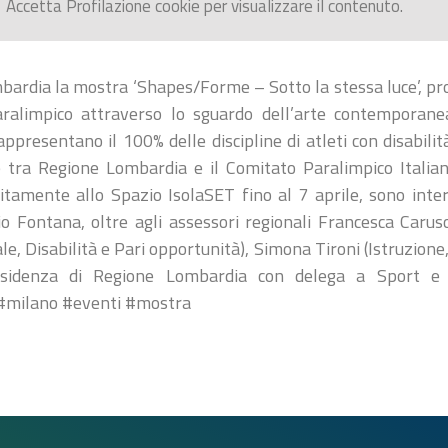
Accetta
Profilazione
cookie per visualizzare il contenuto.
ardia la mostra ‘Shapes/Forme – Sotto la stessa luce’, prog
ralimpico attraverso lo sguardo dell’arte contemporane
rappresentano il 100% delle discipline di atleti con disabilit
e tra Regione Lombardia e il Comitato Paralimpico Italiano
uitamente allo Spazio IsolaSET fino al 7 aprile, sono inter
o Fontana, oltre agli assessori regionali Francesca Caruso
ale, Disabilità e Pari opportunità), Simona Tironi (Istruzion
esidenza di Regione Lombardia con delega a Sport e G
 #milano #eventi #mostra