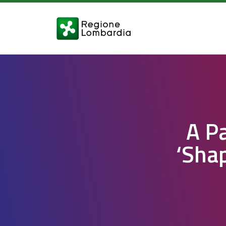
A P
‘Sha