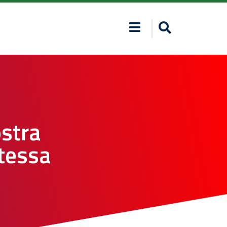
stra
tessa