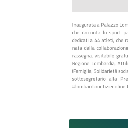
Inaugurata a Palazzo Lomb
che racconta lo sport pa
dedicati a 44 atleti, che 
nata dalla collaborazion
rassegna, visitabile grat
Regione Lombardia, Attili
(Famiglia, Solidarietà soci
sottosegretario alla Pr
#lombardianotizieonline