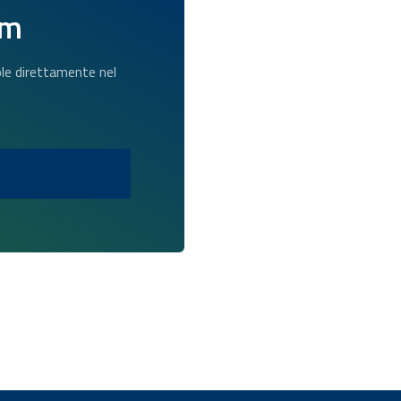
am
dole direttamente nel