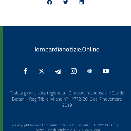
lombardianotizie.Online
Testata giornalistica registrata - Direttore responsabile Davide
Bertani - Reg. Trib. di Milano n° 14772/2019 del 7 novembre
2019
© Copyright Regione Lombardia tutti i diritti riservati - C.F. 80050050154 -
Piazza Città di Lombardia 1 - 20124 Milano