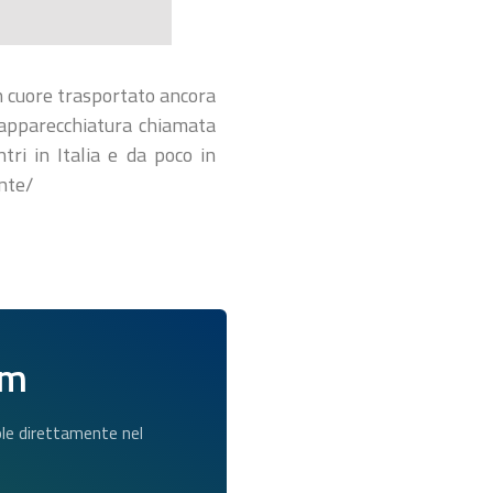
n cuore trasportato ancora
 apparecchiatura chiamata
tri in Italia e da poco in
nte/
am
dole direttamente nel