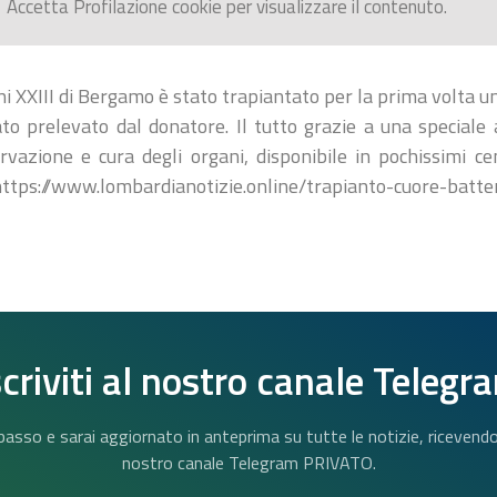
Accetta
Profilazione
cookie per visualizzare il contenuto.
i XXIII di Bergamo è stato trapiantato per la prima volta u
to prelevato dal donatore. Il tutto grazie a una speciale
vazione e cura degli organi, disponibile in pochissimi cen
 https://www.lombardianotizie.online/trapianto-cuore-batte
scriviti al nostro canale Telegr
n basso e sarai aggiornato in anteprima su tutte le notizie, riceven
nostro canale Telegram PRIVATO.