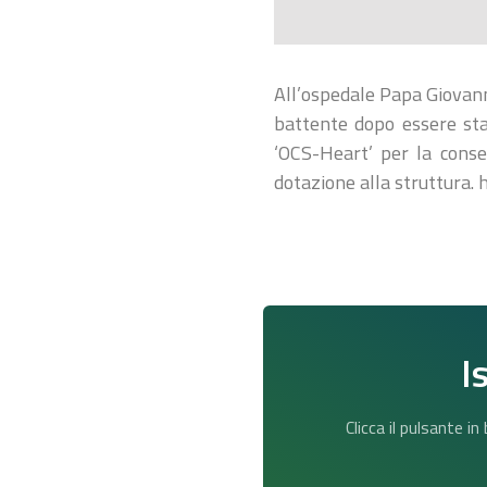
All’ospedale Papa Giovann
battente dopo essere sta
‘OCS-Heart’ per la conser
dotazione alla struttura.
I
Clicca il pulsante i