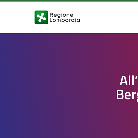
All
Ber