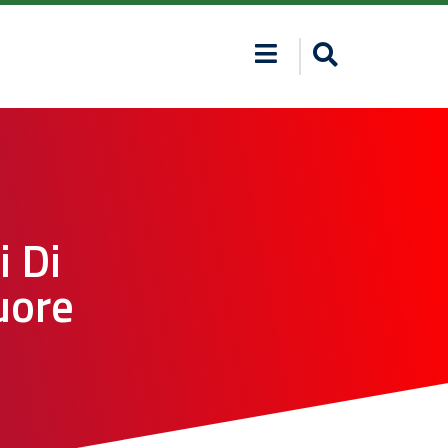
i Di
uore