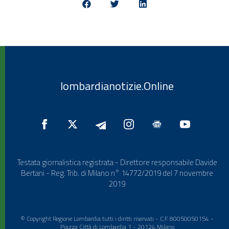
lombardianotizie.Online
Testata giornalistica registrata - Direttore responsabile Davide
Bertani - Reg. Trib. di Milano n° 14772/2019 del 7 novembre
2019
© Copyright Regione Lombardia tutti i diritti riservati - C.F. 80050050154 -
Piazza Città di Lombardia 1 - 20124 Milano