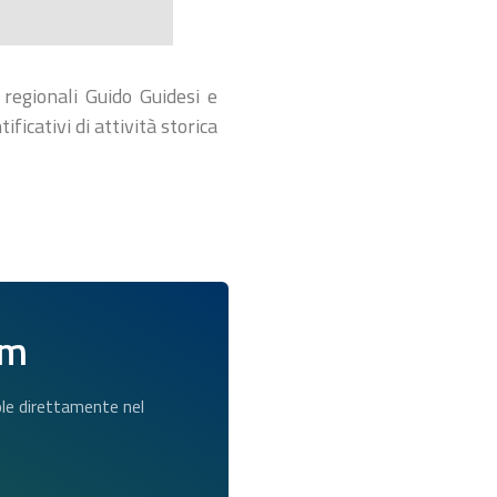
regionali Guido Guidesi e
icativi di attività storica
am
dole direttamente nel