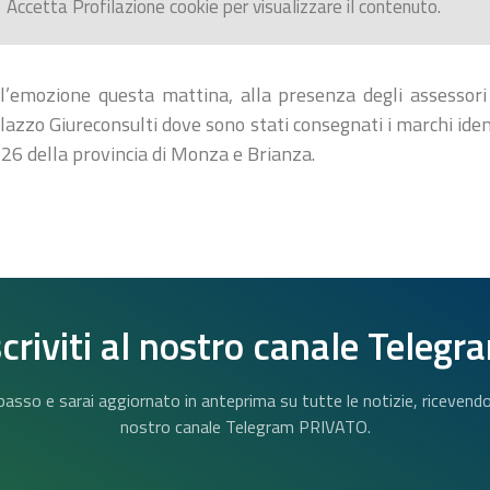
Accetta
Profilazione
cookie per visualizzare il contenuto.
ll’emozione questa mattina, alla presenza degli assessori 
azzo Giureconsulti dove sono stati consegnati i marchi identif
 26 della provincia di Monza e Brianza.
scriviti al nostro canale Telegr
n basso e sarai aggiornato in anteprima su tutte le notizie, riceven
nostro canale Telegram PRIVATO.