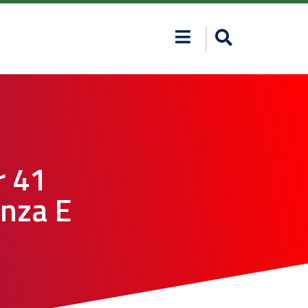
r 41
onza E