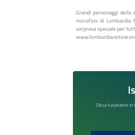
Grandi personaggi dello s
microfoni di Lombardia N
sorpresa speciale per tutt
www.lombardianotizie.on
I
Clicca il pulsante i