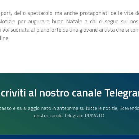
port, dello spettacolo ma anche protagonisti della vita del
otizie per augurare buon Natale a chi ci segue sui nostr
i voi suonata al pianoforte da una giovane artista che si c
line
scriviti al nostro canale Telegr
n basso e sarai aggiornato in anteprima su tutte le notizie, riceven
nostro canale Telegram PRIVATO.