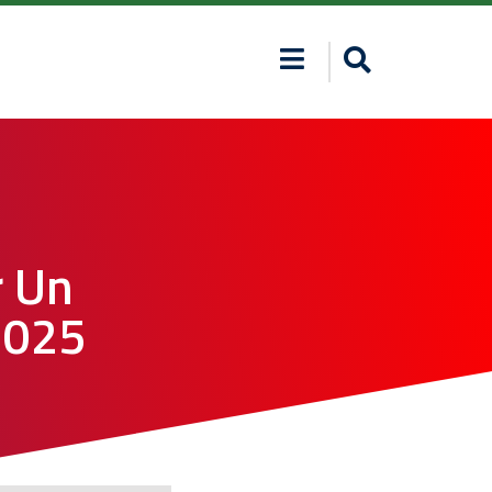
r Un
2025