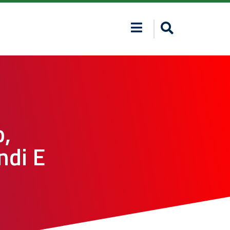
o,
ndi E