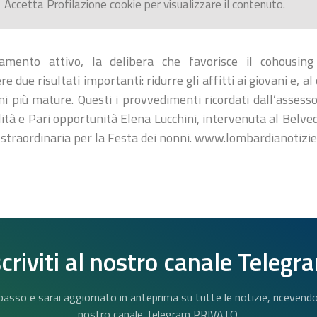
Accetta
Profilazione
cookie per visualizzare il contenuto.
chiamento attivo, la delibera che favorisce il cohousin
due risultati importanti: ridurre gli affitti ai giovani e, a
ni più mature. Questi i provvedimenti ricordati dall’assess
ilità e Pari opportunità Elena Lucchini, intervenuta al Bel
a straordinaria per la Festa dei nonni. www.lombardianotizie
scriviti al nostro canale Telegr
n basso e sarai aggiornato in anteprima su tutte le notizie, riceven
nostro canale Telegram PRIVATO.