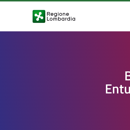
B
Entu