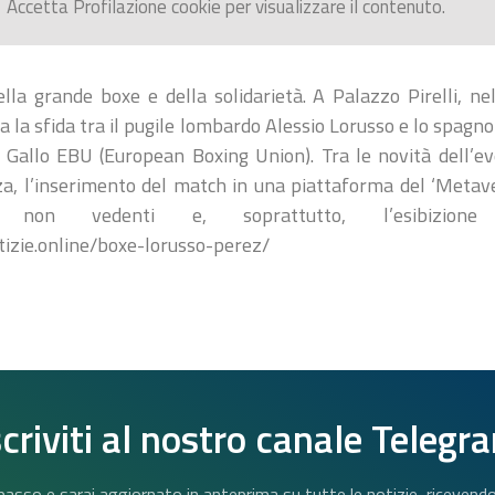
Accetta
Profilazione
cookie per visualizzare il contenuto.
lla grande boxe e della solidarietà. A Palazzo Pirelli, n
 la sfida tra il pugile lombardo Alessio Lorusso e lo spagno
si Gallo EBU (European Boxing Union). Tra le novità dell’e
za, l’inserimento del match in una piattaforma del ‘Metav
 non vedenti e, soprattutto, l’esibizione 
izie.online/boxe-lorusso-perez/
scriviti al nostro canale Telegr
n basso e sarai aggiornato in anteprima su tutte le notizie, riceven