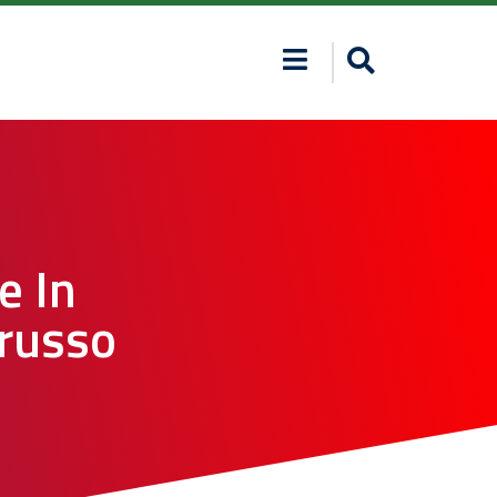
e In
orusso