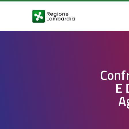
Conf
E 
A