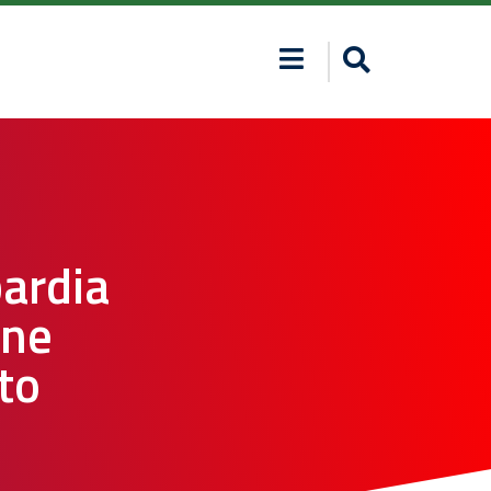
ardia
one
to