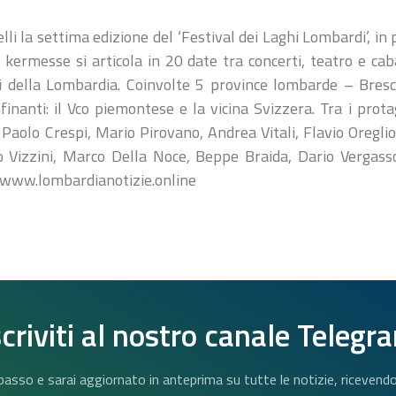
lli la settima edizione del ‘Festival dei Laghi Lombardi’, 
ermesse si articola in 20 date tra concerti, teatro e caba
 della Lombardia. Coinvolte 5 province lombarde – Bresc
inanti: il Vco piemontese e la vicina Svizzera. Tra i prota
 Paolo Crespi, Mario Pirovano, Andrea Vitali, Flavio Oreglio
o Vizzini, Marco Della Noce, Beppe Braida, Dario Vergasso
. www.lombardianotizie.online
scriviti al nostro canale Telegr
n basso e sarai aggiornato in anteprima su tutte le notizie, riceven