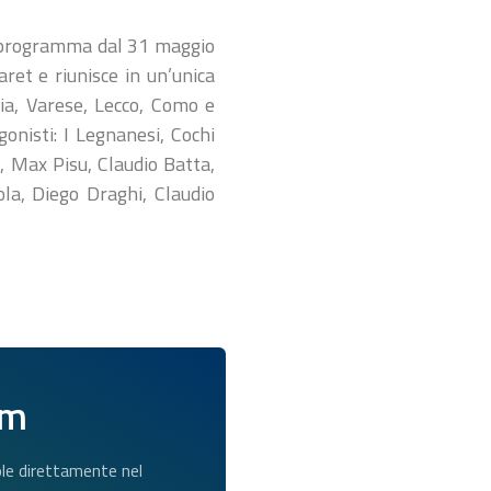
in programma dal 31 maggio
ret e riunisce in un’unica
ia, Varese, Lecco, Como e
gonisti: I Legnanesi, Cochi
, Max Pisu, Claudio Batta,
la, Diego Draghi, Claudio
am
dole direttamente nel