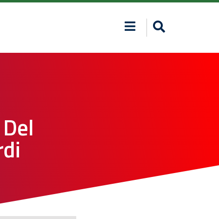
 Del
rdi