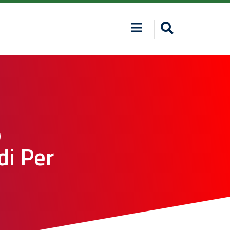
o
di Per