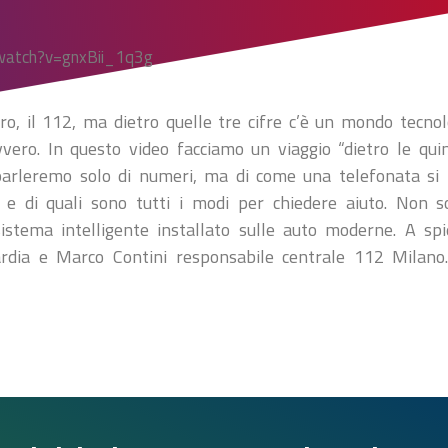
watch?v=gnxBii_1q3g
o, il 112, ma dietro quelle tre cifre c’è un mondo tecnol
vero. In questo video facciamo un viaggio “dietro le qu
rleremo solo di numeri, ma di come una telefonata si 
o e di quali sono tutti i modi per chiedere aiuto. Non 
stema intelligente installato sulle auto moderne. A spie
dia e Marco Contini responsabile centrale 112 Milano.