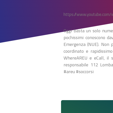
https://www.youtube.com/
Oggi basta un solo numer
pochissimi conoscono dav
Emergenza (NUE). Non pa
coordinato e rapidissim
WhereAREU e eCall, il si
responsabile 112 Lombar
#areu #soccorsi