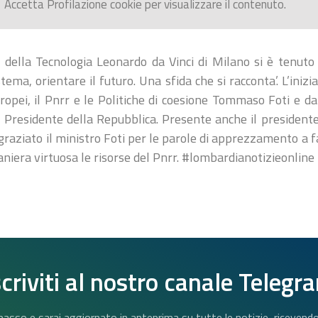
Accetta
Profilazione
cookie per visualizzare il contenuto.
della Tecnologia Leonardo da Vinci di Milano si è tenuto l’
stema, orientare il futuro. Una sfida che si racconta’. L’iniz
uropei, il Pnrr e le Politiche di coesione Tommaso Foti e 
l Presidente della Repubblica. Presente anche il presiden
ngraziato il ministro Foti per le parole di apprezzamento a 
niera virtuosa le risorse del Pnrr. #lombardianotizieonlin
scriviti al nostro canale Telegr
n basso e sarai aggiornato in anteprima su tutte le notizie, riceven