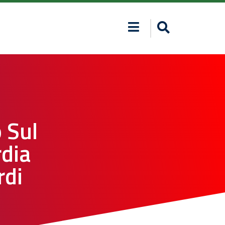
 Sul
dia
rdi