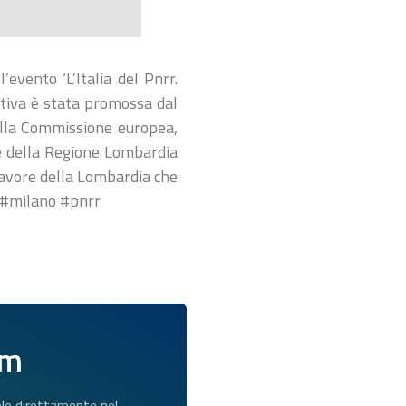
evento ‘L’Italia del Pnrr.
iativa è stata promossa dal
dalla Commissione europea,
te della Regione Lombardia
favore della Lombardia che
e #milano #pnrr
am
dole direttamente nel