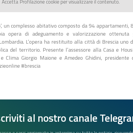
Accetta
Profilazione
cookie per visualizzare il contenuto.
’, un complesso abitativo composto da 94 appartamenti, 89
pia opera di adeguamento e valorizzazione ottenuta
ombardia. L’opera ha restituito alla città di Brescia uno d
blica del territorio. Presente l’assessore alla Casa e Hous
e e Clima Giorgio Maione e Amedeo Ghidini, presidente 
ieonline #brescia
scriviti al nostro canale Telegr
n basso e sarai aggiornato in anteprima su tutte le notizie, riceven