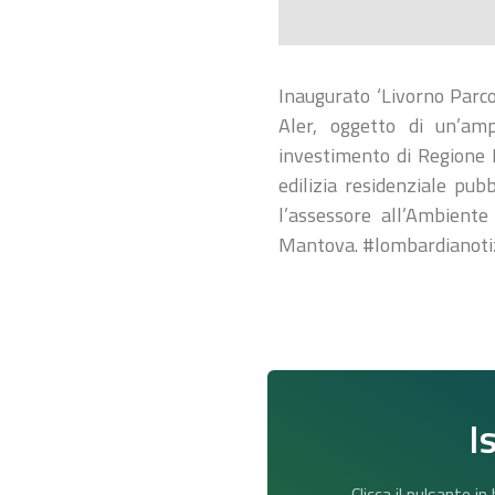
Inaugurato ‘Livorno Parco
Aler, oggetto di un’am
investimento di Regione L
edilizia residenziale pub
l’assessore all’Ambient
Mantova. #lombardianotiz
I
Clicca il pulsante i