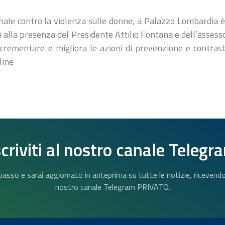
nale contro la violenza sulle donne, a Palazzo Lombardia è s
gi alla presenza del Presidente Attilio Fontana e dell’assess
incrementare e migliora le azioni di prevenzione e contrast
line
scriviti al nostro canale Telegr
n basso e sarai aggiornato in anteprima su tutte le notizie, riceven
nostro canale Telegram PRIVATO.