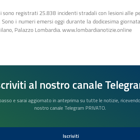
 sono registrati 25.838 incidenti stradali con lesioni alle
. Sono i numeri emersi oggi durante la dodicesima giornata
Milano, Palazzo Lombardia. www.lombardianotizie.online
scriviti al nostro canale Telegr
n basso e sarai aggiornato in anteprima su tutte le notizie, riceven
nostro canale Telegram PRIVATO.
Iscriviti