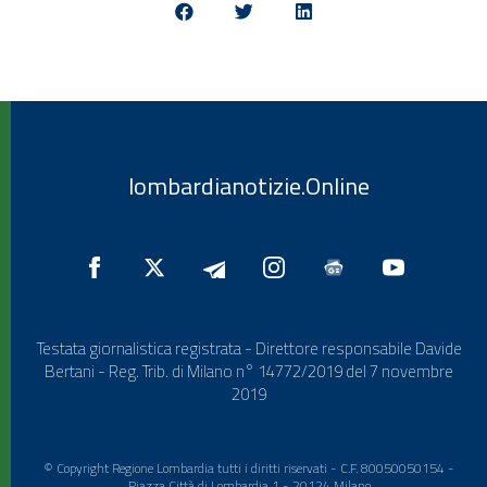
lombardianotizie.Online
Testata giornalistica registrata - Direttore responsabile Davide
Bertani - Reg. Trib. di Milano n° 14772/2019 del 7 novembre
2019
© Copyright Regione Lombardia tutti i diritti riservati - C.F. 80050050154 -
Piazza Città di Lombardia 1 - 20124 Milano