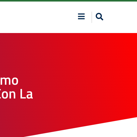
smo
Con La