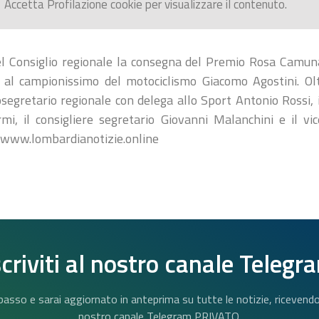
Accetta
Profilazione
cookie per visualizzare il contenuto.
el Consiglio regionale la consegna del Premio Rosa Camuna
al campionissimo del motociclismo Giacomo Agostini. Olt
osegretario regionale con delega allo Sport Antonio Rossi, i
mi, il consigliere segretario Giovanni Malanchini e il vic
i www.lombardianotizie.online
scriviti al nostro canale Telegr
n basso e sarai aggiornato in anteprima su tutte le notizie, riceven
nostro canale Telegram PRIVATO.