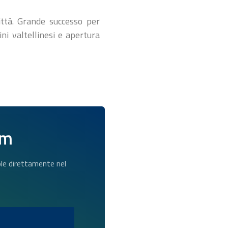
città. Grande successo per
ini valtellinesi e apertura
am
dole direttamente nel