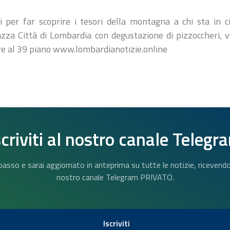
nti per far scoprire i tesori della montagna a chi sta in 
iazza Città di Lombardia con degustazione di pizzoccheri, v
re al 39 piano www.lombardianotizie.online
scriviti al nostro canale Telegr
n basso e sarai aggiornato in anteprima su tutte le notizie, riceven
nostro canale Telegram PRIVATO.
Iscriviti