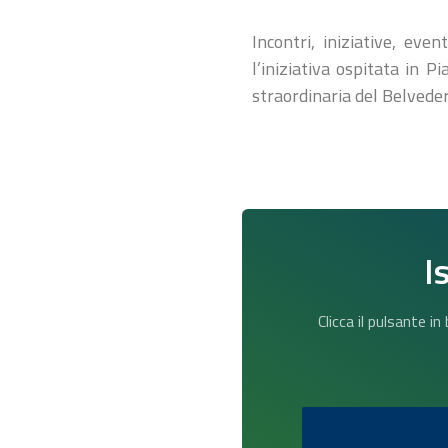
Incontri, iniziative, eve
l’iniziativa ospitata in P
straordinaria del Belvede
I
Clicca il pulsante i