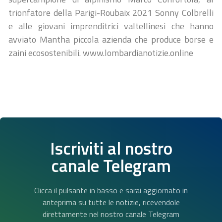
trionfatore della Parigi-Roubaix 2021 Sonny Colbrelli
e alle giovani imprenditrici valtellinesi che hanno
avviato Mantha piccola azienda che produce borse e
zaini ecosostenibili. www.lombardianotizie.online
Iscriviti al nostro
canale Telegram
Clicca il pulsante in basso e sarai aggiornato in
anteprima su tutte le notizie, ricevendole
direttamente nel nostro canale Telegram