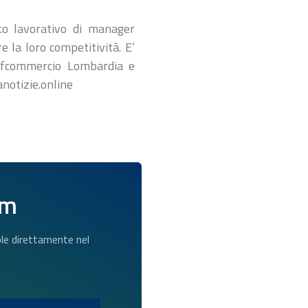
nto lavorativo di manager
e la loro competitività. E’
onfcommercio Lombardia e
notizie.online
am
dole direttamente nel