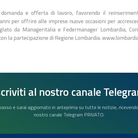
a domanda e offerta di lavoro, favorendo il reinserime
 anni per offrire alle imprese nuove occasioni per accrescer
o siglato da Manageritalia e Federmanager Lombardia, C
con la partecipazione di Regione Lombardia. www.lombardia
scriviti al nostro canale Telegr
n basso e sarai aggiornato in anteprima su tutte le notizie, riceven
nostro canale Telegram PRIVATO.