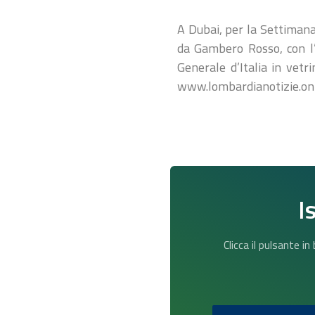
A Dubai, per la Settimana
da Gambero Rosso, con l’a
Generale d’Italia in vet
www.lombardianotizie.on
I
Clicca il pulsante i