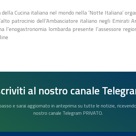
 della Cucina italiana nel mondo nella ‘Notte Italiana’ org
lto patrocinio dell’Ambasciatore italiano negli Emirati A
rina l’enogastronomia lombarda presente l’assessore regio
line
scriviti al nostro canale Telegr
n basso e sarai aggiornato in anteprima su tutte le notizie, riceven
nostro canale Telegram PRIVATO.