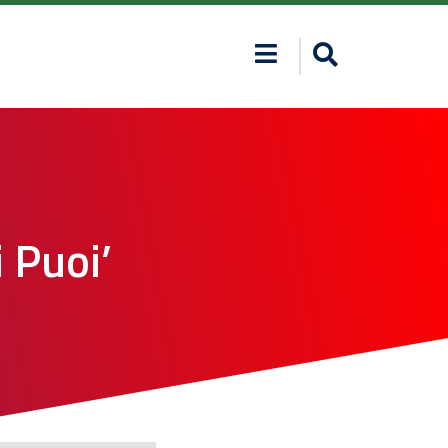
 Puoi’