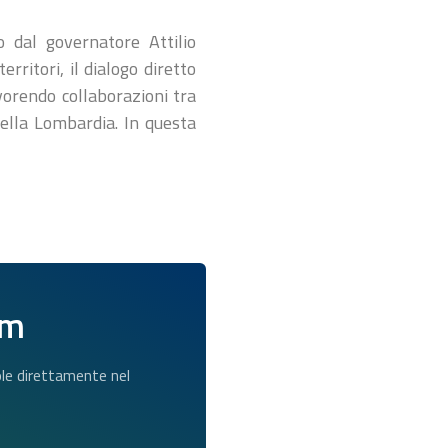
o dal governatore Attilio
rritori, il dialogo diretto
avorendo collaborazioni tra
 della Lombardia. In questa
am
dole direttamente nel