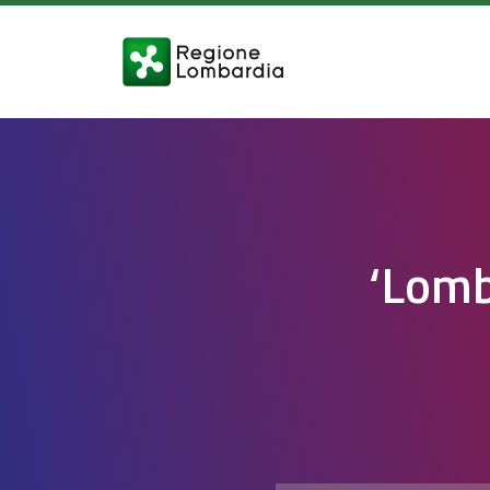
‘Lomb