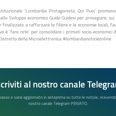
stituzionale ‘Lombardia Protagonista. Qui Puoi’ promoss
llo Sviluppo economico Guido Guidesi per proseguire, sui te
finalizzato a rafforzare le filiere e le economie locali, f
tivo è ‘fare rete’ per consolidare i primati socio-economici
Distretto della Microelettronica. #lombardianotizieonline
scriviti al nostro canale Telegr
n basso e sarai aggiornato in anteprima su tutte le notizie, riceven
nostro canale Telegram PRIVATO.